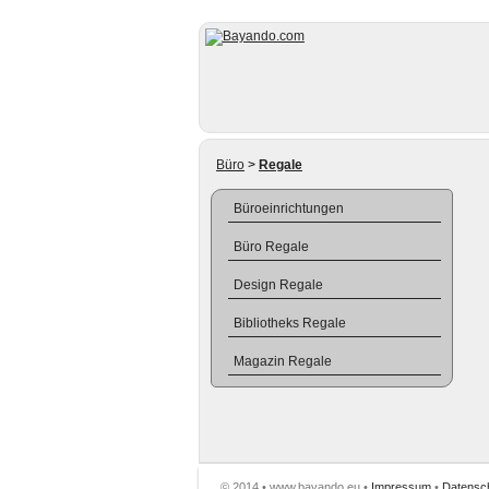
Büro
>
Regale
Büroeinrichtungen
Büro Regale
Design Regale
Bibliotheks Regale
Magazin Regale
© 2014 • www.bayando.eu •
Impressum
•
Datensc